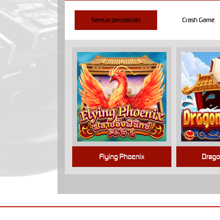
Semua permainan
Crash Game
Flying Phoenix
Drago