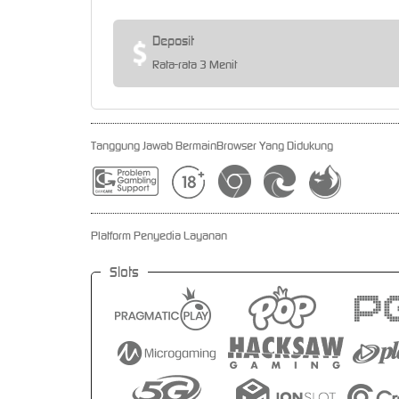
Deposit
Rata-rata 3 Menit
Tanggung Jawab Bermain
Browser Yang Didukung
Platform Penyedia Layanan
Slots