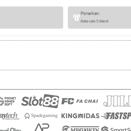
Penarikan
Rata-rata 5 Menit