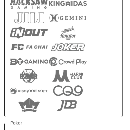
Poker