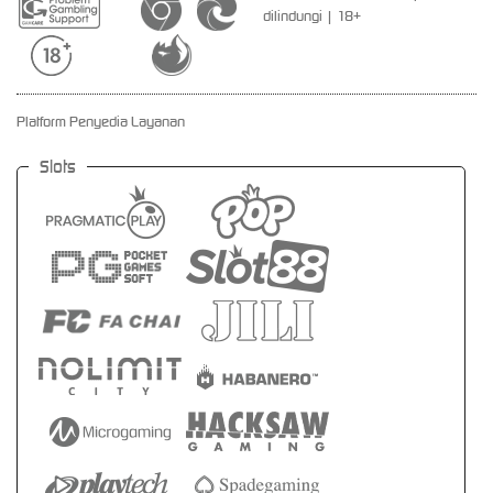
dilindungi | 18+
Platform Penyedia Layanan
Slots