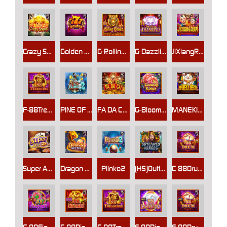
Crazy Sheep
Golden 777(H5)
G-RollingRiches
G-DazzlingDiamond
JiXiangRuYi(H5)
F-88Treasures(H5)
PINE OF PLINKO 2
FA DA CAI(H5)
G-BloomingRiches
MANEKI NEKO(H5)
Super Ace2+
Dragon Arena
Plinko2
(H5)Outlawed Heroes
C-88Drum(H5)