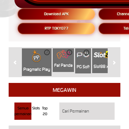
Download APK
Channe
RTP TOKYO77
Te
i
i
i
i
i
Facha
Fat Panda
Slot88 x PP
PG Soft
Pragmatic Play
MEGAWIN
Semua
Slots
Top
permainan
20