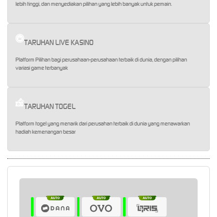
lebih tinggi, dan menyediakan pilihan yang lebih banyak untuk pemain.
TARUHAN LIVE KASINO
Platform Pilihan bagi perusahaan-perusahaan terbaik di dunia, dengan pilihan
variasi game terbanyak
TARUHAN TOGEL
Platform togel yang menarik dari perusahan terbaik di dunia yang menawarkan
hadiah kemenangan besar