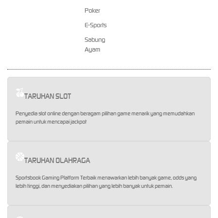
Poker
E-Sports
Sabung
Ayam
TARUHAN SLOT
Penyedia slot online dengan beragam pilihan game menarik yang memudahkan
pemain untuk mencapai jackpot
TARUHAN OLAHRAGA
Sportsbook Gaming Platform Terbaik menawarkan lebih banyak game, odds yang
lebih tinggi, dan menyediakan pilihan yang lebih banyak untuk pemain.