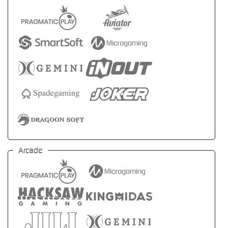
Arcade