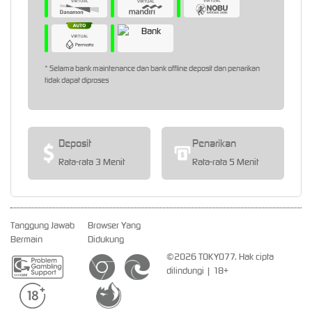
* Selama bank maintenance dan bank offline deposit dan penarikan
tidak dapat diproses
Deposit
Penarikan
Rata-rata 3 Menit
Rata-rata 5 Menit
Tanggung Jawab
Browser Yang
Bermain
Didukung
©2026 TOKYO77. Hak cipta
dilindungi | 18+